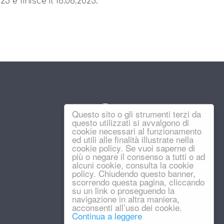
25 e finisce il 18.06.2025.
Questo sito o gli strumenti terzi da
questo utilizzati si avvalgono di
cookie necessari al funzionamento
ed utili alle finalità illustrate nella
cookie policy. Se vuoi saperne di
più o negare il consenso a tutti o ad
alcuni cookie, consulta la cookie
policy. Chiudendo questo banner,
scorrendo questa pagina, cliccando
su un link o proseguendo la
navigazione in altra maniera,
acconsenti all’uso dei cookie.
Continua a leggere