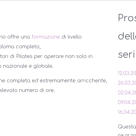
Pro
del
rno offre una
formazione
di livello
iploma completo,
ser
tori di Pilates per operare non solo in
o nazionale e globale.
12.03.2
ione completa ed estremamente arricchente,
26.03.2
l'elevato numero di ore.
02.04.2
09.04.2
16.04.2
Questa s