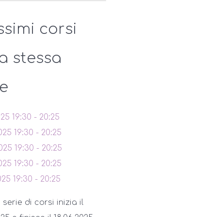
ssimi corsi
la stessa
ie
025
19:30
-
20:25
025
19:30
-
20:25
025
19:30
-
20:25
025
19:30
-
20:25
025
19:30
-
20:25
erie di corsi inizia il