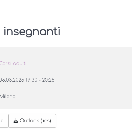
 insegnanti
Corsi adulti
05.03.2025
19:30
-
20:25
Milena
le
Outlook (.ics)