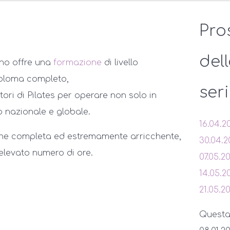
Pro
del
rno offre una
formazione
di livello
iploma completo,
ser
tori di Pilates per operare non solo in
o nazionale e globale.
16.04.2
ione completa ed estremamente arricchente,
30.04.2
l'elevato numero di ore.
07.05.2
14.05.2
21.05.2
Questa s