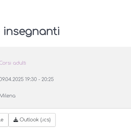
 insegnanti
Corsi adulti
09.04.2025
19:30
-
20:25
Milena
le
Outlook (.ics)