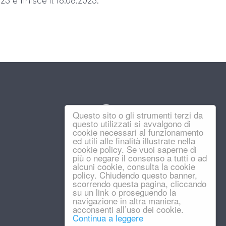
25 e finisce il 18.06.2025.
Questo sito o gli strumenti terzi da
questo utilizzati si avvalgono di
cookie necessari al funzionamento
ed utili alle finalità illustrate nella
cookie policy. Se vuoi saperne di
più o negare il consenso a tutti o ad
alcuni cookie, consulta la cookie
policy. Chiudendo questo banner,
scorrendo questa pagina, cliccando
su un link o proseguendo la
navigazione in altra maniera,
acconsenti all’uso dei cookie.
Continua a leggere