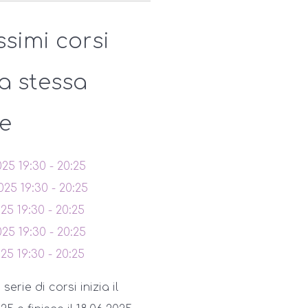
ssimi corsi
la stessa
ie
025
19:30
-
20:25
025
19:30
-
20:25
025
19:30
-
20:25
025
19:30
-
20:25
025
19:30
-
20:25
erie di corsi inizia il