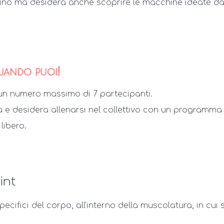
tino ma desidera anche scoprire le macchine ideate d
quando puoi!
 un numero massimo di 7 partecipanti.
ca e desidera allenarsi nel collettivo con un programma
libero.
int
ecifici del corpo, all’interno della muscolatura, in cui s