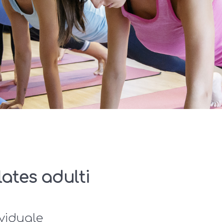
lates adulti
ividuale