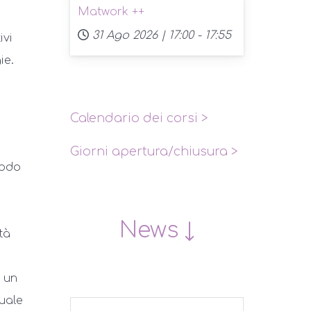
Matwork ++
31 Ago 2026 |
17:00
-
17:55
ivi
ie.
Calendario dei corsi
>
Giorni apertura/chiusura
>
todo
News ↓
tà
e un
uale