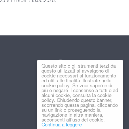
25 e finisce il 15.06.2026.
Questo sito o gli strumenti terzi da
questo utilizzati si avvalgono di
cookie necessari al funzionamento
ed utili alle finalità illustrate nella
cookie policy. Se vuoi saperne di
più o negare il consenso a tutti o ad
alcuni cookie, consulta la cookie
policy. Chiudendo questo banner,
scorrendo questa pagina, cliccando
su un link o proseguendo la
navigazione in altra maniera,
acconsenti all’uso dei cookie.
Continua a leggere