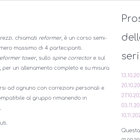
Pro
del
ttrezzi. chiamati
reformer
, è un corso semi-
umero massimo di 4 partecipanti.
ser
reformer tower
, sullo
spine corrector
e sul
, per un allenamento completo e su misura
13.10.2
20.10.2
rsi ad ognuno con correzioni personali e
27.10.2
mpatibile al gruppo rimanendo in
03.11.2
.
10.11.20
ti.
Questa s