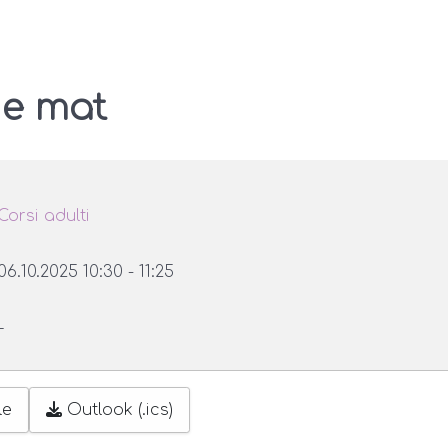
 e mat
Corsi adulti
06.10.2025
10:30
-
11:25
–
le
Outlook (.ics)