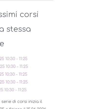
ssimi corsi
la stessa
ie
025
10:30
-
11:25
025
10:30
-
11:25
025
10:30
-
11:25
025
10:30
-
11:25
25
10:30
-
11:25
erie di corsi inizia il