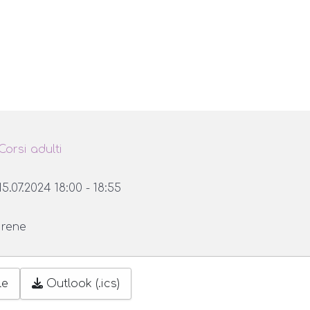
Corsi adulti
15.07.2024
18:00
-
18:55
Irene
le
Outlook (.ics)