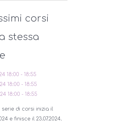
ssimi corsi
la stessa
ie
024
18:00
-
18:55
024
18:00
-
18:55
024
18:00
-
18:55
erie di corsi inizia il
24 e finisce il 23.07.2024.