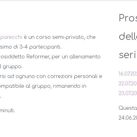
Pro
del
pparecchi
è un corso semi-privato, che
imo di 3-4 partecipanti.
ser
 cosiddetto Reformer, per un allenamento
l gruppo.
16.07.2
rsi ad ognuno con correzioni personali e
22.07.2
patibile al gruppo, rimanendo in
23.07.2
.
Questa s
minuti.
24.06.20